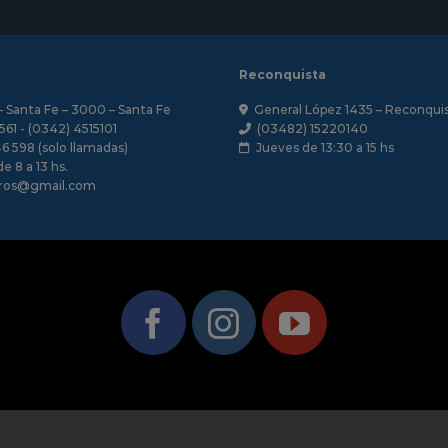
Reconquista
– Santa Fe – 3000 – Santa Fe
General López 1435 – Reconquis
561 - (0342) 4515101
(03482) 15220140
46 598 (solo llamadas)
Jueves de 13:30 a 15 hs
e 8 a 13 hs.
ros@gmail.com