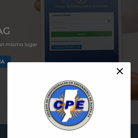
SAG
 un mismo lugar
MA