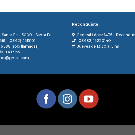
Reconquista
– Santa Fe – 3000 – Santa Fe
General López 1435 – Reconquis
561 - (0342) 4515101
(03482) 15220140
46 598 (solo llamadas)
Jueves de 13:30 a 15 hs
e 8 a 13 hs.
ros@gmail.com