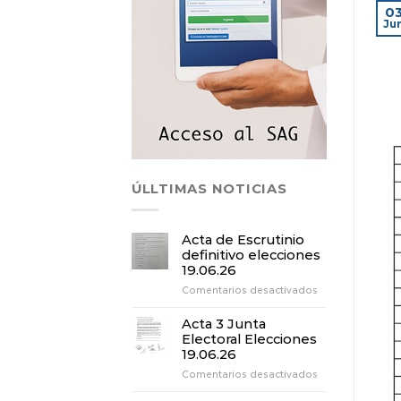
0
Ju
ÚLLTIMAS NOTICIAS
Acta de Escrutinio
definitivo elecciones
19.06.26
en
Comentarios desactivados
Acta
de
Acta 3 Junta
Escrutinio
Electoral Elecciones
definitivo
19.06.26
elecciones
en
Comentarios desactivados
19.06.26
Acta