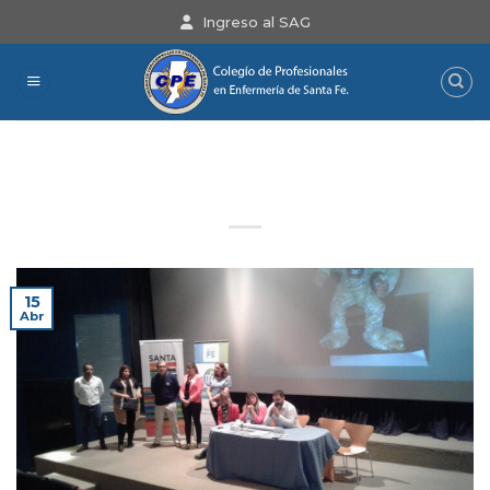
Saltar
Ingreso al SAG
al
contenido
Jornada de Capacitación en Dto.
San Martín
15
Abr