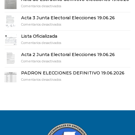
en
Comentarios desactivados
Acta
de
Acta 3 Junta Electoral Elecciones 19.06.26
Escrutinio
en
Comentarios desactivados
definitivo
Acta
elecciones
3
19.06.26
Lista Oficializada
Junta
en
Comentarios desactivados
Electoral
Lista
Elecciones
Oficializada
19.06.26
Acta 2 Junta Electoral Elecciones 19.06.26
en
Comentarios desactivados
Acta
2
PADRON ELECCIONES DEFINITIVO 19.06.2026
Junta
en
Comentarios desactivados
Electoral
PADRON
Elecciones
ELECCIONES
19.06.26
DEFINITIVO
19.06.2026