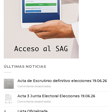
ÚLLTIMAS NOTICIAS
Acta de Escrutinio definitivo elecciones 19.06.26
en
Comentarios desactivados
Acta
de
Acta 3 Junta Electoral Elecciones 19.06.26
Escrutinio
en
Comentarios desactivados
definitivo
Acta
elecciones
3
19.06.26
Lista Oficializada