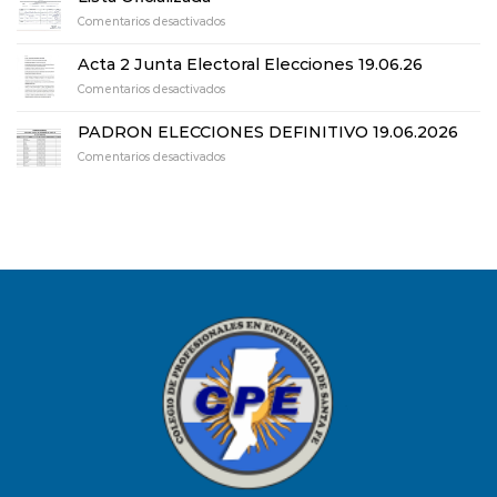
Junta
en
Comentarios desactivados
Electoral
Lista
Elecciones
Oficializada
19.06.26
Acta 2 Junta Electoral Elecciones 19.06.26
en
Comentarios desactivados
Acta
2
PADRON ELECCIONES DEFINITIVO 19.06.2026
Junta
en
Comentarios desactivados
Electoral
PADRON
Elecciones
ELECCIONES
19.06.26
DEFINITIVO
19.06.2026