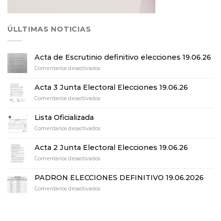
ÚLLTIMAS NOTICIAS
Acta de Escrutinio definitivo elecciones 19.06.26
en
Comentarios desactivados
Acta
de
Acta 3 Junta Electoral Elecciones 19.06.26
Escrutinio
en
Comentarios desactivados
definitivo
Acta
elecciones
3
19.06.26
Lista Oficializada
Junta
en
Comentarios desactivados
Electoral
Lista
Elecciones
Oficializada
19.06.26
Acta 2 Junta Electoral Elecciones 19.06.26
en
Comentarios desactivados
Acta
2
PADRON ELECCIONES DEFINITIVO 19.06.2026
Junta
en
Comentarios desactivados
Electoral
PADRON
Elecciones
ELECCIONES
19.06.26
DEFINITIVO
19.06.2026