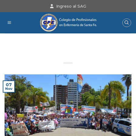
Saltar
Ingreso al SAG
al
contenido
Escuchá el nuevo Spot 21N –
Enfermería de Pie!
07
Nov