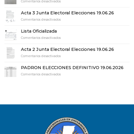
en
Comentarios desactivados
Acta
de
Acta 3 Junta Electoral Elecciones 19.06.26
Escrutinio
en
Comentarios desactivados
definitivo
Acta
elecciones
3
19.06.26
Lista Oficializada
Junta
en
Comentarios desactivados
Electoral
Lista
Elecciones
Oficializada
19.06.26
Acta 2 Junta Electoral Elecciones 19.06.26
en
Comentarios desactivados
Acta
2
PADRON ELECCIONES DEFINITIVO 19.06.2026
Junta
en
Comentarios desactivados
Electoral
PADRON
Elecciones
ELECCIONES
19.06.26
DEFINITIVO
19.06.2026