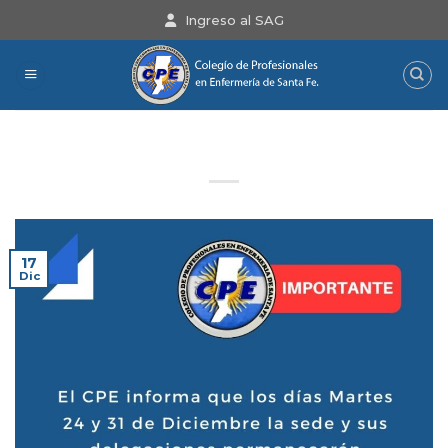
Saltar
Ingreso al SAG
al
contenido
AVISO
17
Dic