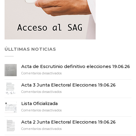
ÚLLTIMAS NOTICIAS
Acta de Escrutinio definitivo elecciones 19.06.26
en
Comentarios desactivados
Acta
de
Acta 3 Junta Electoral Elecciones 19.06.26
Escrutinio
en
Comentarios desactivados
definitivo
Acta
elecciones
3
19.06.26
Lista Oficializada
Junta
en
Comentarios desactivados
Electoral
Lista
Elecciones
Oficializada
19.06.26
Acta 2 Junta Electoral Elecciones 19.06.26
en
Comentarios desactivados
Acta