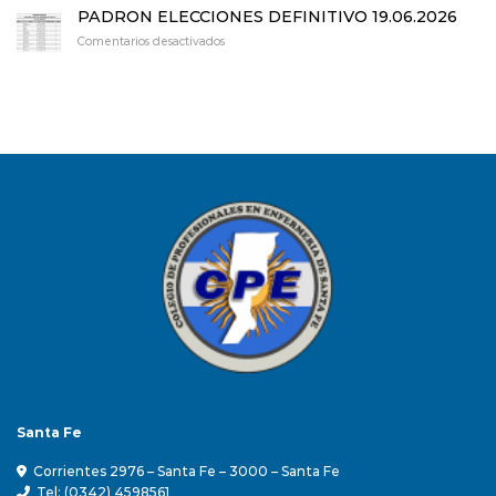
2
PADRON ELECCIONES DEFINITIVO 19.06.2026
Junta
en
Comentarios desactivados
Electoral
PADRON
Elecciones
ELECCIONES
19.06.26
DEFINITIVO
19.06.2026
Santa Fe
Corrientes 2976 – Santa Fe – 3000 – Santa Fe
Tel: (0342) 4598561