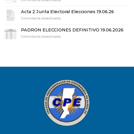
Comentarios desactivados
Electoral
Lista
Elecciones
Oficializada
19.06.26
Acta 2 Junta Electoral Elecciones 19.06.26
en
Comentarios desactivados
Acta
2
PADRON ELECCIONES DEFINITIVO 19.06.2026
Junta
en
Comentarios desactivados
Electoral
PADRON
Elecciones
ELECCIONES
19.06.26
DEFINITIVO
19.06.2026