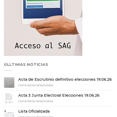
ÚLLTIMAS NOTICIAS
Acta de Escrutinio definitivo elecciones 19.06.26
en
Comentarios desactivados
Acta
de
Acta 3 Junta Electoral Elecciones 19.06.26
Escrutinio
en
Comentarios desactivados
definitivo
Acta
elecciones
3
19.06.26
Lista Oficializada
Junta
en