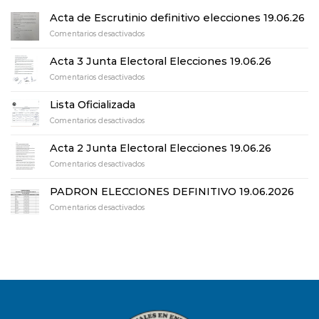
Acta de Escrutinio definitivo elecciones 19.06.26
en
Comentarios desactivados
Acta
de
Acta 3 Junta Electoral Elecciones 19.06.26
Escrutinio
en
Comentarios desactivados
definitivo
Acta
elecciones
3
19.06.26
Lista Oficializada
Junta
en
Comentarios desactivados
Electoral
Lista
Elecciones
Oficializada
19.06.26
Acta 2 Junta Electoral Elecciones 19.06.26
en
Comentarios desactivados
Acta
2
PADRON ELECCIONES DEFINITIVO 19.06.2026
Junta
en
Comentarios desactivados
Electoral
PADRON
Elecciones
ELECCIONES
19.06.26
DEFINITIVO
19.06.2026