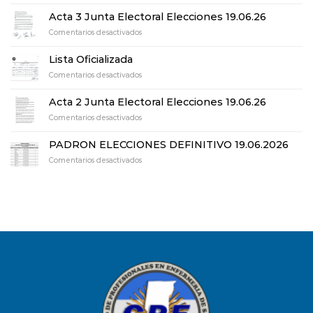
Acta
de
Acta 3 Junta Electoral Elecciones 19.06.26
Escrutinio
en
Comentarios desactivados
definitivo
Acta
elecciones
3
19.06.26
Lista Oficializada
Junta
en
Comentarios desactivados
Electoral
Lista
Elecciones
Oficializada
19.06.26
Acta 2 Junta Electoral Elecciones 19.06.26
en
Comentarios desactivados
Acta
2
PADRON ELECCIONES DEFINITIVO 19.06.2026
Junta
en
Comentarios desactivados
Electoral
PADRON
Elecciones
ELECCIONES
19.06.26
DEFINITIVO
19.06.2026