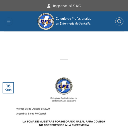
Saltar
Ingreso al SAG
al
contenido
Atención matriculados:
Comunicado Importante
16
Oct