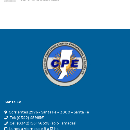
Electoral
PADRON
Elecciones
ELECCIONES
19.06.26
DEFINITIVO
19.06.2026
Santa Fe
Corrientes 2976 – Santa Fe – 3000 – Santa Fe
Tel: (0342) 4598561
Cel: (0342) 156 146 598 (solo llamadas)
Lunes a Viernes de 8 a 13 hs.