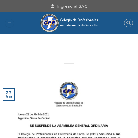
Saltar
Ingreso al SAG
al
contenido
Importante: Se suspende la
Asamblea General Ordinaria
22
Abr