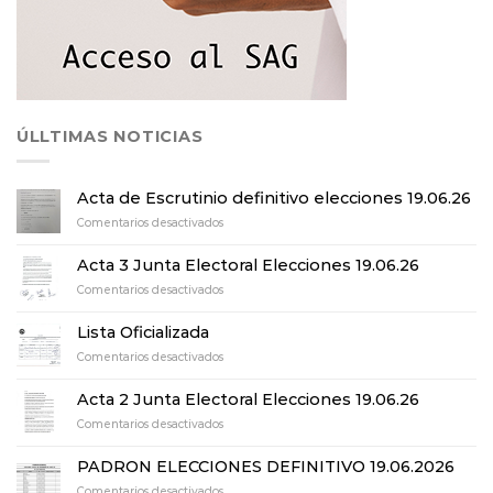
ÚLLTIMAS NOTICIAS
Acta de Escrutinio definitivo elecciones 19.06.26
en
Comentarios desactivados
Acta
de
Acta 3 Junta Electoral Elecciones 19.06.26
Escrutinio
en
Comentarios desactivados
definitivo
Acta
elecciones
3
19.06.26
Lista Oficializada
Junta
en
Comentarios desactivados
Electoral
Lista
Elecciones
Oficializada
19.06.26
Acta 2 Junta Electoral Elecciones 19.06.26
en
Comentarios desactivados
Acta
2
PADRON ELECCIONES DEFINITIVO 19.06.2026
Junta
en
Comentarios desactivados