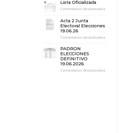
3
Lista Oficializada
Junta
en
Comentarios desactivados
Electoral
Lista
Elecciones
Oficializada
19.06.26
Acta 2 Junta
Electoral Elecciones
19.06.26
en
Comentarios desactivados
Acta
2
PADRON
Junta
ELECCIONES
Electoral
DEFINITIVO
Elecciones
19.06.2026
19.06.26
en
Comentarios desactivados
PADRON
ELECCIONES
DEFINITIVO
19.06.2026