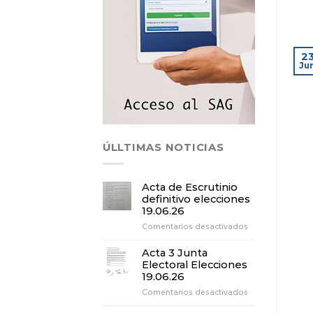
2
Ju
ÚLLTIMAS NOTICIAS
Acta de Escrutinio
definitivo elecciones
19.06.26
en
Comentarios desactivados
Acta
de
Acta 3 Junta
Escrutinio
Electoral Elecciones
definitivo
19.06.26
elecciones
en
Comentarios desactivados
19.06.26
Acta