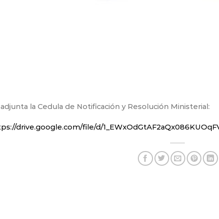
adjunta la Cedula de Notificación y Resolución Ministerial:
tps://drive.google.com/file/d/1_EWxOdGtAF2aQx086KUOqF