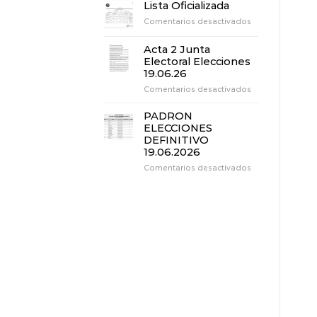
3
Lista Oficializada
Junta
en
Comentarios desactivados
Electoral
Lista
Elecciones
Oficializada
19.06.26
Acta 2 Junta
Electoral Elecciones
19.06.26
en
Comentarios desactivados
Acta
2
PADRON
Junta
ELECCIONES
Electoral
DEFINITIVO
Elecciones
19.06.2026
19.06.26
en
Comentarios desactivados
PADRON
ELECCIONES
DEFINITIVO
19.06.2026