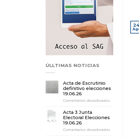
2
Ag
ÚLLTIMAS NOTICIAS
Acta de Escrutinio
definitivo elecciones
19.06.26
en
Comentarios desactivados
Acta
de
Acta 3 Junta
Escrutinio
Electoral Elecciones
definitivo
19.06.26
elecciones
en
Comentarios desactivados
19.06.26
Acta