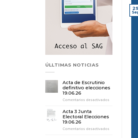
2
Se
ÚLLTIMAS NOTICIAS
Acta de Escrutinio
definitivo elecciones
19.06.26
en
Comentarios desactivados
Acta
de
Acta 3 Junta
Escrutinio
Electoral Elecciones
definitivo
19.06.26
elecciones
en
Comentarios desactivados
19.06.26
Acta