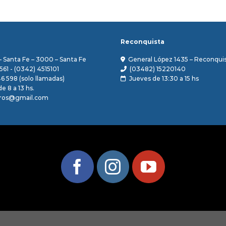
Reconquista
– Santa Fe – 3000 – Santa Fe
General López 1435 – Reconquis
561 - (0342) 4515101
(03482) 15220140
46 598 (solo llamadas)
Jueves de 13:30 a 15 hs
e 8 a 13 hs.
ros@gmail.com