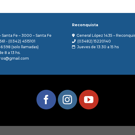
Reconquista
– Santa Fe – 3000 – Santa Fe
General López 1435 – Reconquis
561 - (0342) 4515101
(03482) 15220140
46 598 (solo llamadas)
Jueves de 13:30 a 15 hs
e 8 a 13 hs.
ros@gmail.com