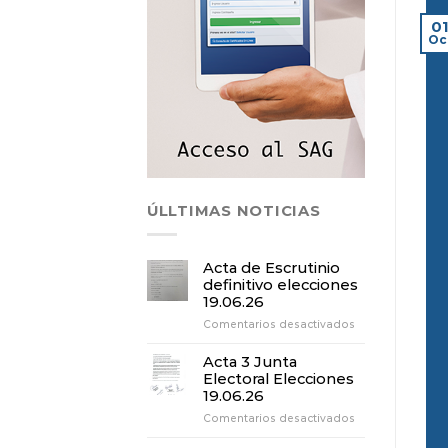
0
Oc
ÚLLTIMAS NOTICIAS
Acta de Escrutinio
definitivo elecciones
19.06.26
en
Comentarios desactivados
Acta
de
Acta 3 Junta
Escrutinio
Electoral Elecciones
definitivo
19.06.26
elecciones
en
Comentarios desactivados
19.06.26
Acta