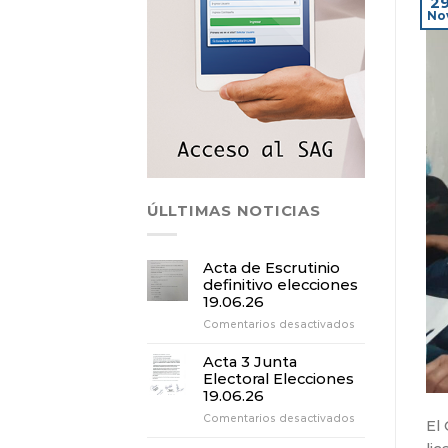
2
No
ÚLLTIMAS NOTICIAS
Acta de Escrutinio
definitivo elecciones
19.06.26
en
Comentarios desactivados
Acta
de
Acta 3 Junta
Escrutinio
Electoral Elecciones
definitivo
19.06.26
elecciones
en
Comentarios desactivados
19.06.26
El 
Acta