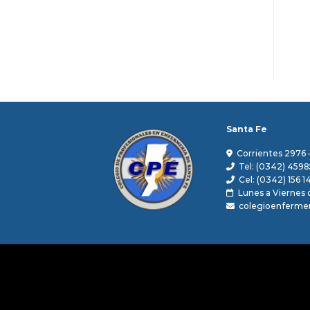
Santa Fe
Corrientes 2976 
Tel: (0342) 4598
Cel: (0342) 156 1
Lunes a Viernes d
colegioenferme