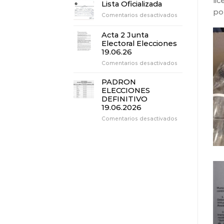
lic
3
Lista Oficializada
Junta
por
en
Comentarios desactivados
Electoral
Lista
Elecciones
Oficializada
19.06.26
Acta 2 Junta
Electoral Elecciones
19.06.26
en
Comentarios desactivados
Acta
2
PADRON
Junta
ELECCIONES
Electoral
DEFINITIVO
Elecciones
19.06.2026
19.06.26
en
Comentarios desactivados
PADRON
ELECCIONES
DEFINITIVO
19.06.2026