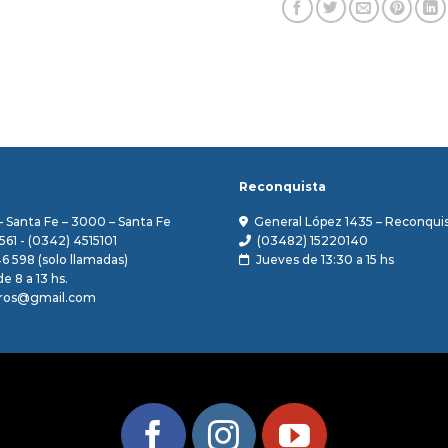
Reconquista
– Santa Fe – 3000 – Santa Fe
General López 1435 – Reconquis
561 - (0342) 4515101
(03482) 15220140
46 598 (solo llamadas)
Jueves de 13:30 a 15 hs
e 8 a 13 hs.
ros@gmail.com