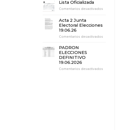
3
Lista Oficializada
Junta
en
Comentarios desactivados
Electoral
Lista
Elecciones
Oficializada
19.06.26
Acta 2 Junta
Electoral Elecciones
19.06.26
en
Comentarios desactivados
Acta
2
PADRON
Junta
ELECCIONES
Electoral
DEFINITIVO
Elecciones
19.06.2026
19.06.26
en
Comentarios desactivados
PADRON
ELECCIONES
DEFINITIVO
19.06.2026