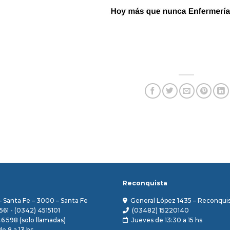
Reconquista
– Santa Fe – 3000 – Santa Fe
General López 1435 – Reconquis
561 - (0342) 4515101
(03482) 15220140
46 598 (solo llamadas)
Jueves de 13:30 a 15 hs
e 8 a 13 hs.