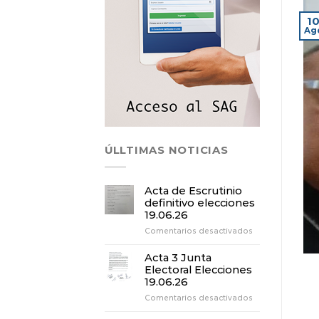
1
Ag
ÚLLTIMAS NOTICIAS
Acta de Escrutinio
definitivo elecciones
19.06.26
en
Comentarios desactivados
Acta
de
Acta 3 Junta
Escrutinio
Electoral Elecciones
definitivo
19.06.26
elecciones
en
Comentarios desactivados
19.06.26
Acta