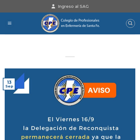
Saltar
Ingreso al SAG
al
contenido
Aviso
13
Sep