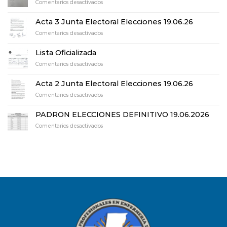
en
Comentarios desactivados
Acta
de
Acta 3 Junta Electoral Elecciones 19.06.26
Escrutinio
en
Comentarios desactivados
definitivo
Acta
elecciones
3
19.06.26
Lista Oficializada
Junta
en
Comentarios desactivados
Electoral
Lista
Elecciones
Oficializada
19.06.26
Acta 2 Junta Electoral Elecciones 19.06.26
en
Comentarios desactivados
Acta
2
PADRON ELECCIONES DEFINITIVO 19.06.2026
Junta
en
Comentarios desactivados
Electoral
PADRON
Elecciones
ELECCIONES
19.06.26
DEFINITIVO
19.06.2026