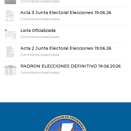
en
Comentarios desactivados
Acta
de
Acta 3 Junta Electoral Elecciones 19.06.26
Escrutinio
en
Comentarios desactivados
definitivo
Acta
elecciones
3
19.06.26
Lista Oficializada
Junta
en
Comentarios desactivados
Electoral
Lista
Elecciones
Oficializada
19.06.26
Acta 2 Junta Electoral Elecciones 19.06.26
en
Comentarios desactivados
Acta
2
PADRON ELECCIONES DEFINITIVO 19.06.2026
Junta
en
Comentarios desactivados
Electoral
PADRON
Elecciones
ELECCIONES
19.06.26
DEFINITIVO
19.06.2026