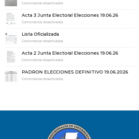
en
Comentarios desactivados
Acta
de
Acta 3 Junta Electoral Elecciones 19.06.26
Escrutinio
en
Comentarios desactivados
definitivo
Acta
elecciones
3
19.06.26
Lista Oficializada
Junta
en
Comentarios desactivados
Electoral
Lista
Elecciones
Oficializada
19.06.26
Acta 2 Junta Electoral Elecciones 19.06.26
en
Comentarios desactivados
Acta
2
PADRON ELECCIONES DEFINITIVO 19.06.2026
Junta
en
Comentarios desactivados
Electoral
PADRON
Elecciones
ELECCIONES
19.06.26
DEFINITIVO
19.06.2026