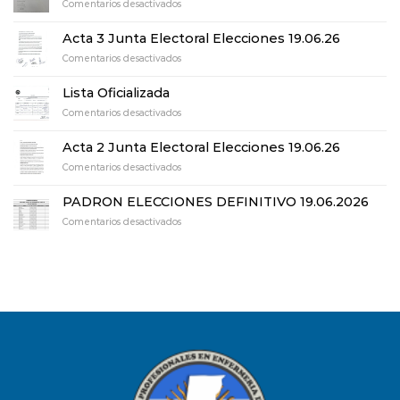
en
Comentarios desactivados
Acta
de
Acta 3 Junta Electoral Elecciones 19.06.26
Escrutinio
en
Comentarios desactivados
definitivo
Acta
elecciones
3
19.06.26
Lista Oficializada
Junta
en
Comentarios desactivados
Electoral
Lista
Elecciones
Oficializada
19.06.26
Acta 2 Junta Electoral Elecciones 19.06.26
en
Comentarios desactivados
Acta
2
PADRON ELECCIONES DEFINITIVO 19.06.2026
Junta
en
Comentarios desactivados
Electoral
PADRON
Elecciones
ELECCIONES
19.06.26
DEFINITIVO
19.06.2026