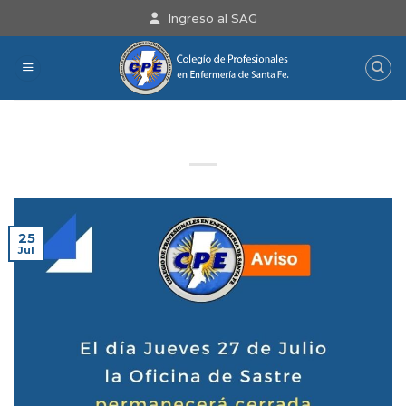
Saltar
Ingreso al SAG
al
contenido
Aviso
25
Jul