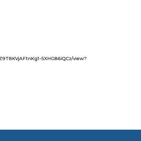
AwwZ9T8KVjAFtnKg1-5XHG86iQCz/view?