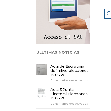
2
Ju
ÚLLTIMAS NOTICIAS
Acta de Escrutinio
definitivo elecciones
19.06.26
en
Comentarios desactivados
Acta
de
Acta 3 Junta
Escrutinio
Electoral Elecciones
definitivo
19.06.26
elecciones
en
Comentarios desactivados
19.06.26
Acta