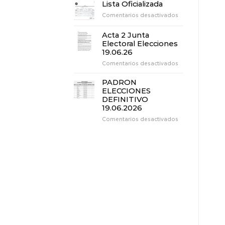
3
Lista Oficializada
Junta
en
Comentarios desactivados
Electoral
Lista
Elecciones
Oficializada
19.06.26
Acta 2 Junta
Electoral Elecciones
19.06.26
en
Comentarios desactivados
Acta
2
PADRON
Junta
ELECCIONES
Electoral
DEFINITIVO
Elecciones
19.06.2026
19.06.26
en
Comentarios desactivados
PADRON
ELECCIONES
DEFINITIVO
19.06.2026