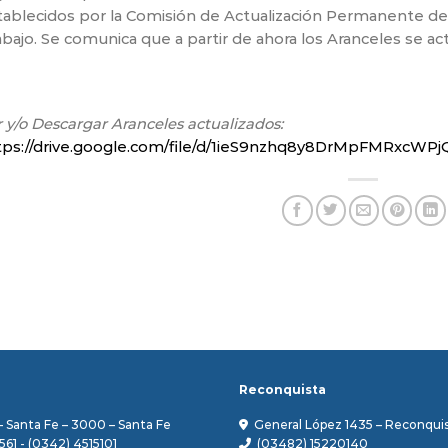
tablecidos por la Comisión de Actualización Permanente de
abajo. Se comunica que a partir de ahora los Aranceles se ac
 y/o Descargar Aranceles actualizados:
tps://drive.google.com/file/d/1ieS9nzhq8y8DrMpFMRxcWP
Reconquista
– Santa Fe – 3000 – Santa Fe
General López 1435 – Reconquis
561 - (0342) 4515101
(03482) 15220140