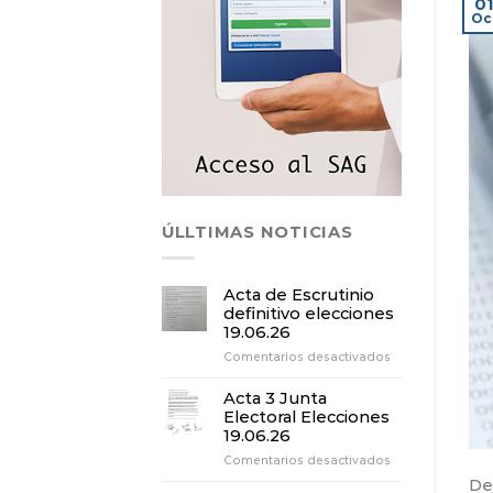
0
Oc
ÚLLTIMAS NOTICIAS
Acta de Escrutinio
definitivo elecciones
19.06.26
en
Comentarios desactivados
Acta
de
Acta 3 Junta
Escrutinio
Electoral Elecciones
definitivo
19.06.26
elecciones
en
Comentarios desactivados
19.06.26
Acta
De