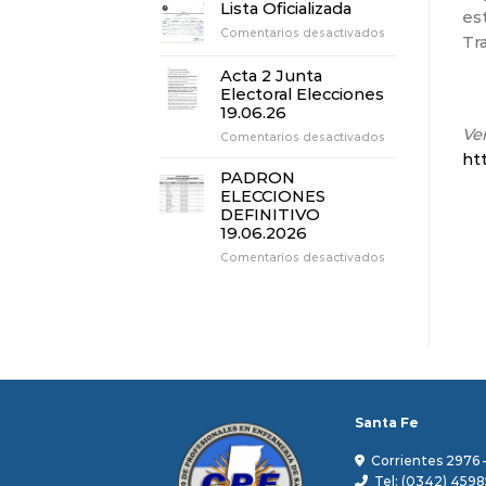
3
Lista Oficializada
es
Junta
en
Comentarios desactivados
Electoral
Tr
Lista
Elecciones
Oficializada
19.06.26
Acta 2 Junta
Electoral Elecciones
19.06.26
Ver
en
Comentarios desactivados
Acta
ht
2
PADRON
Junta
ELECCIONES
Electoral
DEFINITIVO
Elecciones
19.06.2026
19.06.26
en
Comentarios desactivados
PADRON
ELECCIONES
DEFINITIVO
19.06.2026
Santa Fe
Corrientes 2976 
Tel: (0342) 4598