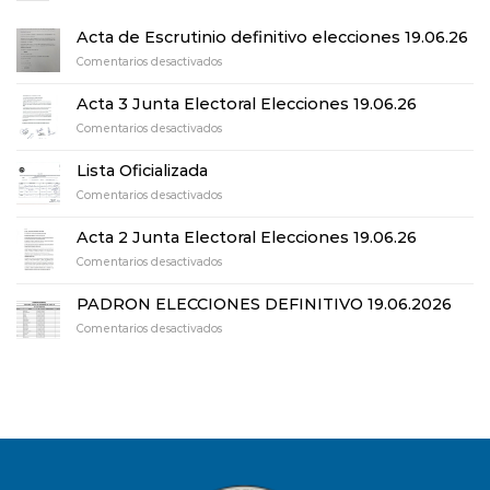
Acta de Escrutinio definitivo elecciones 19.06.26
en
Comentarios desactivados
Acta
de
Acta 3 Junta Electoral Elecciones 19.06.26
Escrutinio
en
Comentarios desactivados
definitivo
Acta
elecciones
3
19.06.26
Lista Oficializada
Junta
en
Comentarios desactivados
Electoral
Lista
Elecciones
Oficializada
19.06.26
Acta 2 Junta Electoral Elecciones 19.06.26
en
Comentarios desactivados
Acta
2
PADRON ELECCIONES DEFINITIVO 19.06.2026
Junta
en
Comentarios desactivados
Electoral
PADRON
Elecciones
ELECCIONES
19.06.26
DEFINITIVO
19.06.2026