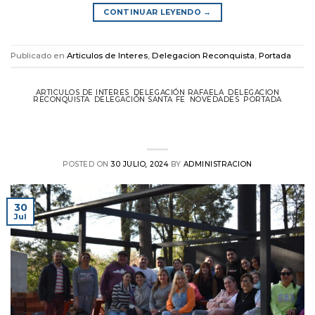
CONTINUAR LEYENDO
→
Publicado en
Articulos de Interes
,
Delegacion Reconquista
,
Portada
ARTICULOS DE INTERES
,
DELEGACIÓN RAFAELA
,
DELEGACION
RECONQUISTA
,
DELEGACIÓN SANTA FE
,
NOVEDADES
,
PORTADA
Fotos del encuentro de enfermeros en el
Complejo CPE Santa Fe
POSTED ON
30 JULIO, 2024
BY
ADMINISTRACION
30
Jul