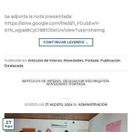
Se adjunta la nota presentada:
https://drive.google.com/file/d/1_FDuSEwY-
b1N_wjyaa8CyCIB8tJEeGrv/view?usp=sharing
CONTINUAR LEYENDO
→
Publicado en
Articulos de Interes
,
Novedades
,
Portada
,
Publicacion
Destacada
ARTICULOS DE INTERES
,
DELEGACION RECONQUISTA
,
NOVEDADES
,
PORTADA
Taller de RCP en Reconquista
POSTED ON
27 AGOSTO, 2024
BY
ADMINISTRACION
27
Ago