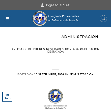
Saltar
Ingreso al SAG
al
contenido
ARCHIVOS DEL AUTOR:
ADMINISTRACION
ARTICULOS DE INTERES
,
NOVEDADES
,
PORTADA
,
PUBLICACION
DESTACADA
Solicitud de audiencia por reforma
previsional
POSTED ON
10 SEPTIEMBRE, 2024
BY
ADMINISTRACION
10
Sep