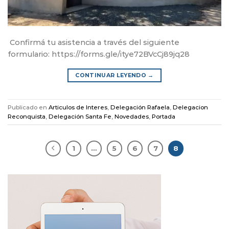
Confirmá tu asistencia a través del siguiente
formulario: https://forms.gle/itye72BVcCj89jq28
CONTINUAR LEYENDO
→
Publicado en
Articulos de Interes
,
Delegación Rafaela
,
Delegacion
Reconquista
,
Delegación Santa Fe
,
Novedades
,
Portada
1
…
5
6
7
8