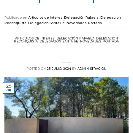
Publicado en
Articulos de Interes
,
Delegación Rafaela
,
Delegacion
Reconquista
,
Delegación Santa Fe
,
Novedades
,
Portada
ARTICULOS DE INTERES
,
DELEGACIÓN RAFAELA
,
DELEGACION
RECONQUISTA
,
DELEGACIÓN SANTA FE
,
NOVEDADES
,
PORTADA
Encuentro y Mateada en el Complejo
CPE Santa Fe
POSTED ON
25 JULIO, 2024
BY
ADMINISTRACION
25
Jul