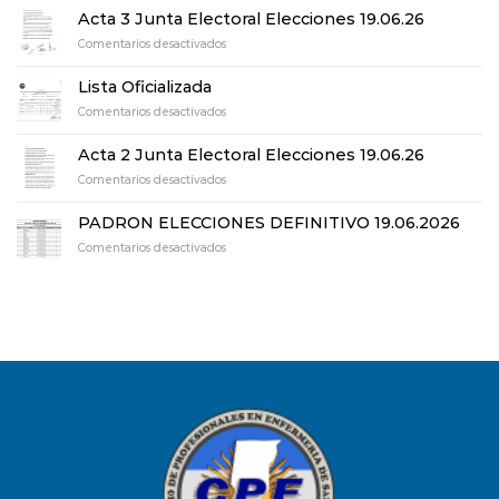
de
Acta 3 Junta Electoral Elecciones 19.06.26
Escrutinio
en
Comentarios desactivados
definitivo
Acta
elecciones
3
19.06.26
Lista Oficializada
Junta
en
Comentarios desactivados
Electoral
Lista
Elecciones
Oficializada
19.06.26
Acta 2 Junta Electoral Elecciones 19.06.26
en
Comentarios desactivados
Acta
2
PADRON ELECCIONES DEFINITIVO 19.06.2026
Junta
en
Comentarios desactivados
Electoral
PADRON
Elecciones
ELECCIONES
19.06.26
DEFINITIVO
19.06.2026