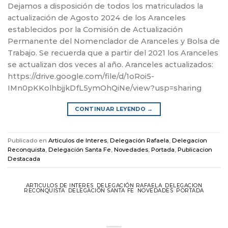
Dejamos a disposición de todos los matriculados la
actualización de Agosto 2024 de los Aranceles
establecidos por la Comisión de Actualización
Permanente del Nomenclador de Aranceles y Bolsa de
Trabajo. Se recuerda que a partir del 2021 los Aranceles
se actualizan dos veces al año. Aranceles actualizados:
https://drive.google.com/file/d/1oRoi5-
IMn0pKKolhbjjkDfL5ymOhQiNe/view?usp=sharing
CONTINUAR LEYENDO
→
Publicado en
Articulos de Interes
,
Delegación Rafaela
,
Delegacion
Reconquista
,
Delegación Santa Fe
,
Novedades
,
Portada
,
Publicacion
Destacada
ARTICULOS DE INTERES
,
DELEGACIÓN RAFAELA
,
DELEGACION
RECONQUISTA
,
DELEGACIÓN SANTA FE
,
NOVEDADES
,
PORTADA
Capacitación sobre Cuidados Críticos en
Adultos