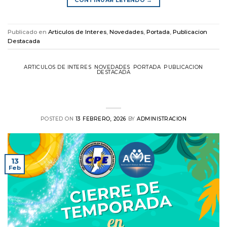
CONTINUAR LEYENDO
→
Publicado en
Articulos de Interes
,
Novedades
,
Portada
,
Publicacion
Destacada
ARTICULOS DE INTERES
,
NOVEDADES
,
PORTADA
,
PUBLICACION
DESTACADA
Cierre de Temporada en Club Porvenir
de Reconquista
POSTED ON
13 FEBRERO, 2026
BY
ADMINISTRACION
13
Feb