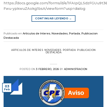
https://docs.google.com/forms/d/e/1FAIpQLSdzFGUu9
Fwu-ypkwuZAokg1bsA/viewform?usp=dialog
CONTINUAR LEYENDO
→
Publicado en
Articulos de Interes
,
Novedades
,
Portada
,
Publicacion
Destacada
ARTICULOS DE INTERES
,
NOVEDADES
,
PORTADA
,
PUBLICACION
DESTACADA
Aviso: El CPE cierra el Jueves 5/2
POSTED ON
3 FEBRERO, 2026
BY
ADMINISTRACION
03
Feb