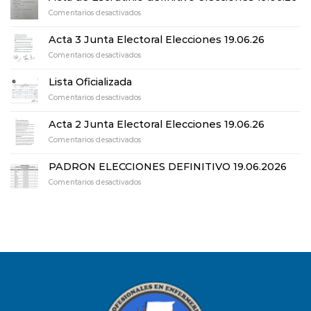
en
Comentarios desactivados
Acta
de
Acta 3 Junta Electoral Elecciones 19.06.26
Escrutinio
en
Comentarios desactivados
definitivo
Acta
elecciones
3
19.06.26
Lista Oficializada
Junta
en
Comentarios desactivados
Electoral
Lista
Elecciones
Oficializada
19.06.26
Acta 2 Junta Electoral Elecciones 19.06.26
en
Comentarios desactivados
Acta
2
PADRON ELECCIONES DEFINITIVO 19.06.2026
Junta
en
Comentarios desactivados
Electoral
PADRON
Elecciones
ELECCIONES
19.06.26
DEFINITIVO
19.06.2026