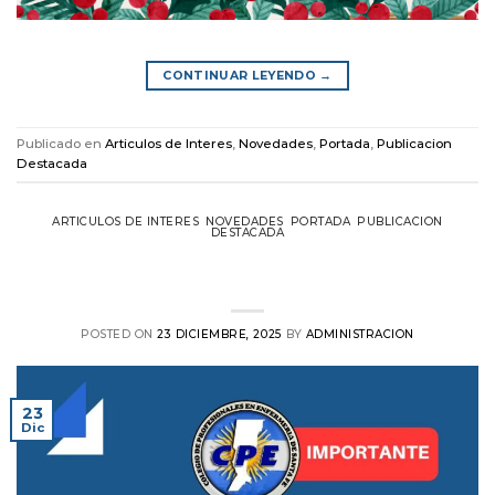
CONTINUAR LEYENDO
→
Publicado en
Articulos de Interes
,
Novedades
,
Portada
,
Publicacion
Destacada
ARTICULOS DE INTERES
,
NOVEDADES
,
PORTADA
,
PUBLICACION
DESTACADA
Aviso: el 24 y el 31 de Diciembre el CPE
permanecerá cerrado
POSTED ON
23 DICIEMBRE, 2025
BY
ADMINISTRACION
23
Dic