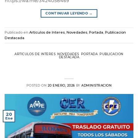
https://wa.me/3424058469
CONTINUAR LEYENDO
→
Publicado en
Articulos de Interes
,
Novedades
,
Portada
,
Publicacion
Destacada
ARTICULOS DE INTERES
,
NOVEDADES
,
PORTADA
,
PUBLICACION
DESTACADA
Traslado al CER sin costo para
matriculados y socios AME
POSTED ON
20 ENERO, 2026
BY
ADMINISTRACION
20
Ene