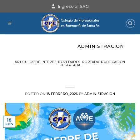
Saltar
Ingreso al SAG
al
contenido
ARCHIVOS DEL AUTOR:
ADMINISTRACION
ARTICULOS DE INTERES
,
NOVEDADES
,
PORTADA
,
PUBLICACION
DESTACADA
Cierre de temporada de verano en
AeroClub Vera
POSTED ON
18 FEBRERO, 2026
BY
ADMINISTRACION
18
Feb